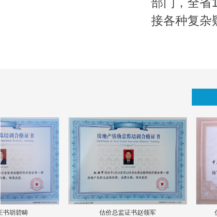
部门，全省
接各种复杂
书胡碧畴
估价总监证书赵领军
优